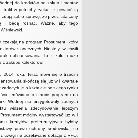
INNOWACJE
Wodnej do kredytów na zakup i montaż
 trafił w potrzeby rynku i z pewnością
PRAKTYKI STUDENCKIE
zdają sobie sprawę, że przez lata ceny
sną i będą rosnąć. Ważne, aby tego
STAŻ W OPTIMA POLSKA
 Wiśniewski.
WIZYTA STUDYJNA GOŚCI Z
y czekają na program Prosument, który
BIAŁORUSI
ektorów słonecznych. Niestety, w chwili
brak dofinansowania To z kolei może
OPTIMA POLSKA WYKONA
e z zakupu kolektorów.
TERMOMODERNIZACJĘ
BUDYNKU CARITAS W
u 2014 roku. Teraz mówi się o trzecim
CHMIELNIKU
nansowania skończą się już w I kwartale
zadecyduje o kształcie polskiego rynku
WESOŁYCH ŚWIĄT
WIELKANOCNYCH ŻYCZY
eśniej mówiono o starcie programu na
OPTIMA POLSKA
rki Wodnej nie przygotowały żadnych
ktu widzenia zdecydowanie lepszym
ZNAMY JUŻ WYNIKI
ie Prosument mógłby wystartować już w I
WOJEWÓDZKIEJ
iu kredytów preferencyjnych byłoby
OLIMPIADY MŁODYCH
PRODUCENTÓW ROLNYCH
ustawy prawo ochrony środowiska, co
y z uwagi na oczekiwane dotacje z RPO.