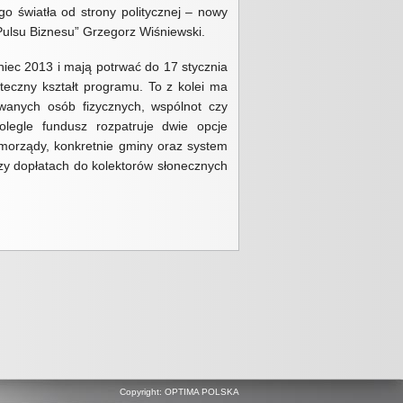
OPTIMA POLSKA SZUKA
go światła od strony politycznej – nowy
PRACOWNIKÓW
„Pulsu Biznesu” Grzegorz Wiśniewski.
DEBATA „CZY PODLASKIE
iec 2013 i mają potrwać do 17 stycznia
POTRZEBUJE STRATEGII
eczny kształt programu. To z kolei ma
ENERGETYCZNEJ?”
owanych osób fizycznych, wspólnot czy
olegle fundusz rozpatruje dwie opcje
NOWY ROK- NOWE
samorządy, konkretnie gminy oraz system
WYZWANIA FIRMY OPTIMA
POLSKA
y dopłatach do kolektorów słonecznych
WESOŁYCH ŚWIĄT ŻYCZY
OPTIMA POLSKA
TERMOMODERNIZACJA W
SZEPIETOWIE – NOWY
PROJEKT OPTIMA POLSKA
ROZMOWY O
ODNAWIALNEJ ENERGII. ZA
NAMI DEBATA „OZE NA WSI
DLA ZWYKŁEGO
MIESZKAŃCA”
Copyright: OPTIMA POLSKA