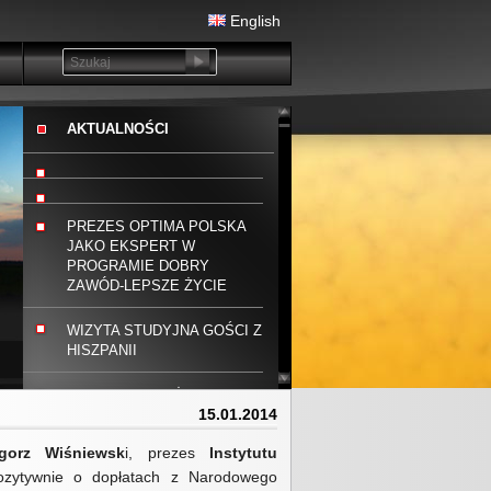
English
AKTUALNOŚCI
PREZES OPTIMA POLSKA
JAKO EKSPERT W
PROGRAMIE DOBRY
ZAWÓD-LEPSZE ŻYCIE
WIZYTA STUDYJNA GOŚCI Z
HISZPANII
PIERWSZE STAŻE I
15.01.2014
PRAKTYKI W OPTIMA
POLSKA ZAKOŃCZONE!
gorz Wiśniewsk
i, prezes
Instytutu
ozytywnie o dopłatach z Narodowego
GRANT NA BADANIA I