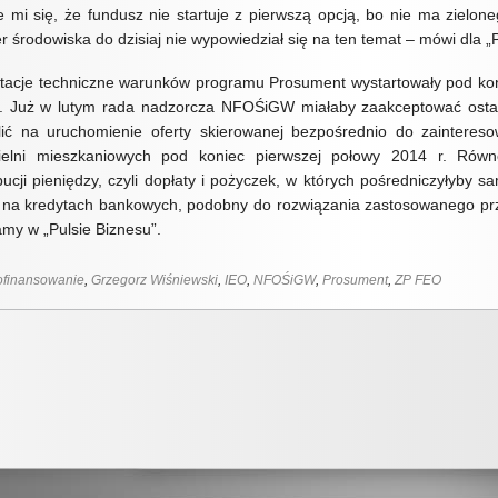
 mi się, że fundusz nie startuje z pierwszą opcją, bo nie ma zielone
er środowiska do dzisiaj nie wypowiedział się na ten temat – mówi dla 
tacje techniczne warunków programu Prosument wystartowały pod kon
. Już w lutym rada nadzorcza NFOŚiGW miałaby zaakceptować ostat
ić na uruchomienie oferty skierowanej bezpośrednio do zainteres
zielni mieszkaniowych pod koniec pierwszej połowy 2014 r. Równ
bucji pieniędzy, czyli dopłaty i pożyczek, w których pośredniczyłyby 
 na kredytach bankowych, podobny do rozwiązania zastosowanego prz
amy w „Pulsie Biznesu”.
ofinansowanie
,
Grzegorz Wiśniewski
,
IEO
,
NFOŚiGW
,
Prosument
,
ZP FEO