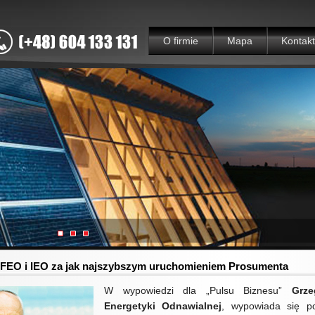
O firmie
Mapa
Kontakt
 FEO i IEO za jak najszybszym uruchomieniem Prosumenta
W wypowiedzi dla „Pulsu Biznesu”
Grze
Energetyki Odnawialnej
, wypowiada się p