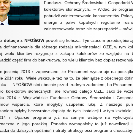
Funduszu Ochrony Środowiska i Gospodarki 
kolektorów słonecznych.. – Widać, że program
pobudził zainteresowanie konsumentów. Polacy 
energii z paliw kopalnych regularnie ro
zainteresowania teraz nie zaprzepaścić – mówi
ne
dotacje z NFOŚiGW
powoli się kończą. Tymczasem przedsiębiorc
a dofinansowanie dla różnego rodzaju mikroinstalacji OZE, w tym kol
ej wielu klientów rezygnuje z zakupu kolektorów ze względu na 
adzić część firm do bankructwa, bo wielu klientów bez dopłat rezygnuj
e jesienią 2013 r. zapewniano, że Prosument wystartuje na początk
le 2014 roku. Wiele wskazuje też na to, że pieniądze z obecnego dofi
oku. – NFOŚiGW stoi obecnie przed trudnym zadaniem, bo Prosument 
lko kolektorów słonecznych, ale również całego OZE. Jako że wcz
tku 2014 r. Wojewódzkie Fundusze Ochrony Środowiska i Gospoda
amów wsparcia, które mogłyby uzupełnić lukę. Z naszego pun
zaniem byłyby bezzwrotne dopłaty do tych instalacji i w tym kształc
014 r. Oparcie programu już na samym wstępie na wykorzystan
znaczne z jego porażką. Ponadto wymagałoby to już nowelizacji 
adzi do dalszych opóźnień i utraty atrakcyjności programu chociażb