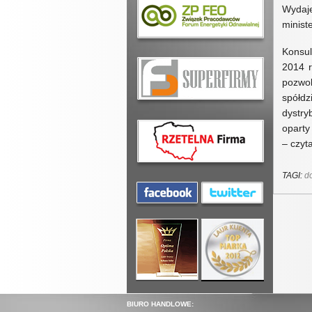
Wydaje
minist
Konsul
2014 r
pozwol
spółd
dystry
oparty
– czyt
TAGI:
d
BIURO HANDLOWE: