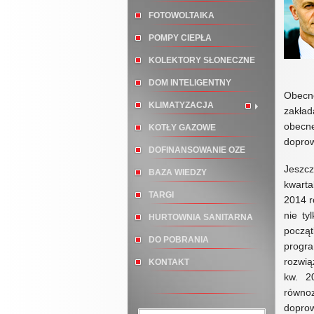
FOTOWOLTAIKA
POMPY CIEPŁA
KOLEKTORY SŁONECZNE
DOM INTELIGENTNY
Obec
KLIMATYZACJA
zakład
obecn
KOTŁY GAZOWE
doprow
DOFINANSOWANIE OZE
Jeszcz
BAZA WIEDZY
kwarta
TARGI
2014 r
nie ty
HURTOWNIA SANITARNA
począ
DO POBRANIA
progr
rozwią
KONTAKT
kw. 2
równo
doprow